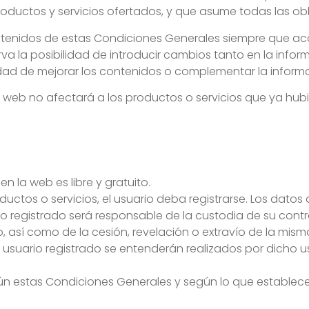
roductos y servicios ofertados, y que asume todas las ob
ontenidos de estas Condiciones Generales siempre que ac
eserva la posibilidad de introducir cambios tanto en la inf
idad de mejorar los contenidos o complementar la informa
io web no afectará a los productos o servicios que ya hub
n la web es libre y gratuito.
ctos o servicios, el usuario deba registrarse. Los datos 
io registrado será responsable de la custodia de su cont
, así como de la cesión, revelación o extravío de la mism
suario registrado se entenderán realizados por dicho us
gún estas Condiciones Generales y según lo que establece 