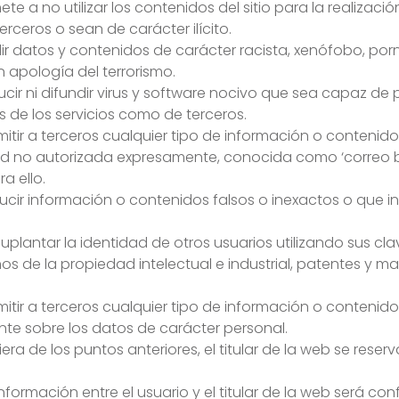
e a no utilizar los contenidos del sitio para la realizació
rceros o sean de carácter ilícito.
ir datos y contenidos de carácter racista, xenófobo, po
apología del terrorismo.
cir ni difundir virus y software nocivo que sea capaz de
 de los servicios como de terceros.
tir a terceros cualquier tipo de información o contenido q
d no autorizada expresamente, conocida como ‘correo ba
a ello.
cir información o contenidos falsos o inexactos o que in
antar la identidad de otros usuarios utilizando sus clav
s de la propiedad intelectual e industrial, patentes y 
itir a terceros cualquier tipo de información o contenid
nte sobre los datos de carácter personal.
a de los puntos anteriores, el titular de la web se reserv
información entre el usuario y el titular de la web será co