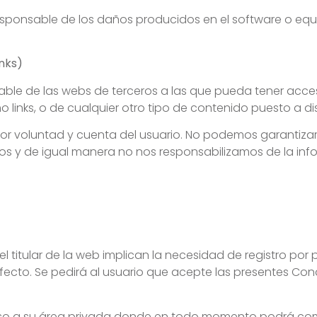
responsable de los daños producidos en el software o equ
inks)
ble de las webs de terceros a las que pueda tener acceso
links, o de cualquier otro tipo de contenido puesto a di
or voluntad y cuenta del usuario. No podemos garantizar,
nos y de igual manera no nos responsabilizamos de la in
 el titular de la web implican la necesidad de registro por 
 efecto. Se pedirá al usuario que acepte las presentes Con
eso a su área privada donde en todo momento podrá compr