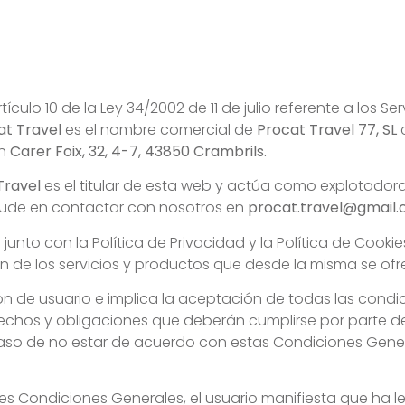
ículo 10 de la Ley 34/2002 de 11 de julio referente a los S
at Travel
es el nombre comercial de
Procat Travel 77, SL
c
en
Carer Foix, 32, 4-7, 43850
Crambrils.
Travel
es el titular de esta web y actúa como explotador
 dude en contactar con nosotros en
procat.travel@gmail
nto con la Política de Privacidad y la Política de Cookies 
n de los servicios y productos que desde la misma se ofr
ción de usuario e implica la aceptación de todas las cond
echos y obligaciones que deberán cumplirse por parte de
 caso de no estar de acuerdo con estas Condiciones Gene
es Condiciones Generales, el usuario manifiesta que ha l